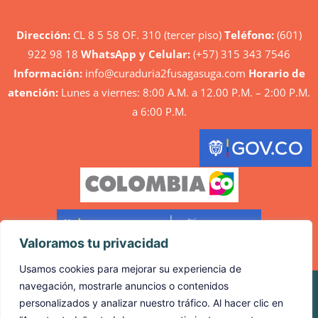
Dirección:
CL 8 5 58 OF. 310 (tercer piso)
Teléfono:
(601)
922 98 18
WhatsApp y Celular:
(+57) 315 343 7546
Información:
info@curaduria2fusagasuga.com
Horario de
atención:
Lunes a viernes: 8:00 A.M. a 12.00 P.M. – 2:00 P.M.
a 6:00 P.M.
Valoramos tu privacidad
Usamos cookies para mejorar su experiencia de
navegación, mostrarle anuncios o contenidos
personalizados y analizar nuestro tráfico. Al hacer clic en
©2024. CS Design. Todos los derechos reservados.