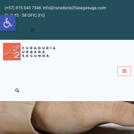
Ir
(+57) 315 343 7546
info@curaduria2fusagasuga.com
al
Abrir barra de herramientas
CL 8 #5 - 58 OFIC 310
contenido