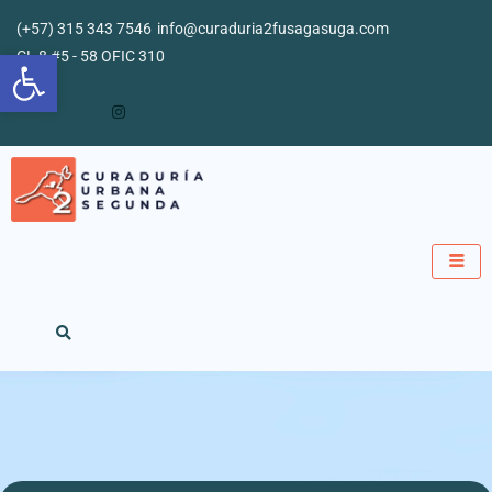
Ir
(+57) 315 343 7546
info@curaduria2fusagasuga.com
al
Abrir barra de herramientas
CL 8 #5 - 58 OFIC 310
contenido