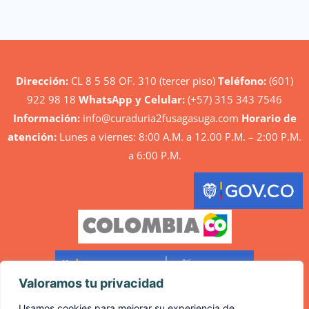
Dirección:
CL 8 5 58 OF. 310 (tercer piso)
Teléfono:
(601)
922 98 18
WhatsApp y Celular:
(+57) 315 343 7546
Información:
info@curaduria2fusagasuga.com
Horario de
atención:
Lunes a viernes: 8:00 A.M. a 12.00 P.M. – 2:00 P.M.
a 6:00 P.M.
Valoramos tu privacidad
Usamos cookies para mejorar su experiencia de