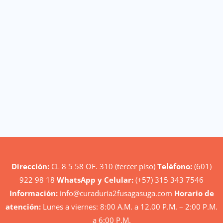
Dirección:
CL 8 5 58 OF. 310 (tercer piso)
Teléfono:
(601)
922 98 18
WhatsApp y Celular:
(+57) 315 343 7546
Información:
info@curaduria2fusagasuga.com
Horario de
atención:
Lunes a viernes: 8:00 A.M. a 12.00 P.M. – 2:00 P.M.
a 6:00 P.M.