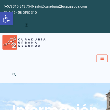
Ir
(+57) 315 343 7546
info@curaduria2fusagasuga.com
al
Abrir barra de herramientas
CL 8 #5 - 58 OFIC 310
contenido