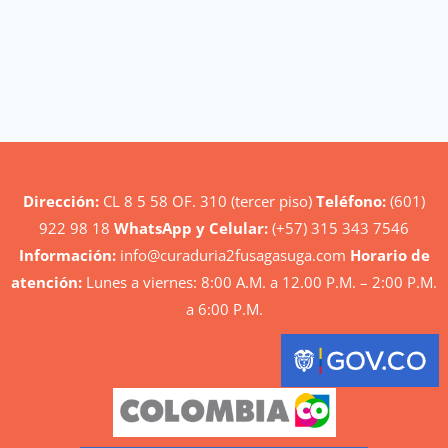
Dirección:
CL 8 5 58 OF. 310 (tercer piso)
Teléfono:
(601)
922 98 18
WhatsApp y Celular:
(+57) 315 343 7546
Información:
info@curaduria2fusagasuga.com
Horario de
atención:
Lunes a viernes: 8:00 A.M. a 12.00 P.M. – 2:00 P.M.
a 6:00 P.M.