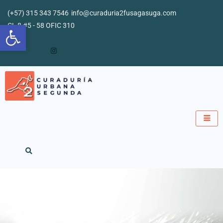
Ir
(+57) 315 343 7546
info@curaduria2fusagasuga.com
al
Abrir barra de herramientas
CL 8 #5 - 58 OFIC 310
contenido