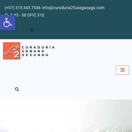
Ir
(+57) 315 343 7546
info@curaduria2fusagasuga.com
al
Abrir barra de herramientas
CL 8 #5 - 58 OFIC 310
contenido