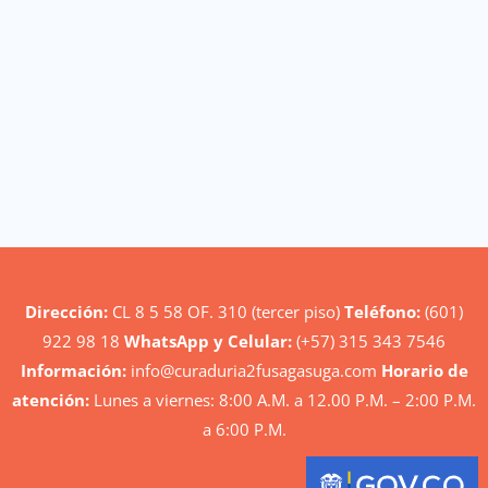
Dirección:
CL 8 5 58 OF. 310 (tercer piso)
Teléfono:
(601)
922 98 18
WhatsApp y Celular:
(+57) 315 343 7546
Información:
info@curaduria2fusagasuga.com
Horario de
atención:
Lunes a viernes: 8:00 A.M. a 12.00 P.M. – 2:00 P.M.
a 6:00 P.M.